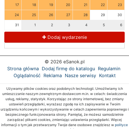
17
18
19
20
21
22
23
24
25
26
27
28
29
30
31
1
2
3
4
5
6
Dodaj wydarzenie
© 2026 eSanok.pl
Strona główna
Dodaj firmę do katalogu
Regulamin
Oglądalność
Reklama
Nasze serwisy
Kontakt
Używamy plików cookies oraz podobnych technologii. Umożliwiamy ich
umieszczanie naszym zewnętrznym dostawcom m.in. w celach: świadczenia
usług, reklamy, statystyk. Korzystając ze strony internetowej, bez zmiany
ustawień przeglądarki, wyrażasz zgodę na ich zapisywanie w Twoim
urządzeniu końcowym i wykorzystywanie w celach zapewnienia poprawnego i
bezpiecznego funkcjonowania strony. Pamiętaj, że możesz samodzielnie
zarządzać plikami cookies, zmieniając ustawienia przeglądarki. Więcej
informacji o tym jak przetwarzamy Twoje dane osobowe znajdziesz w
polityce