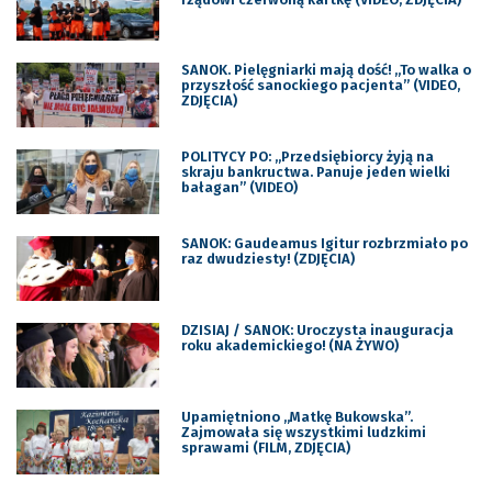
SANOK. Pielęgniarki mają dość! „To walka o
przyszłość sanockiego pacjenta” (VIDEO,
ZDJĘCIA)
POLITYCY PO: „Przedsiębiorcy żyją na
skraju bankructwa. Panuje jeden wielki
bałagan” (VIDEO)
SANOK: Gaudeamus Igitur rozbrzmiało po
raz dwudziesty! (ZDJĘCIA)
DZISIAJ / SANOK: Uroczysta inauguracja
roku akademickiego! (NA ŻYWO)
Upamiętniono „Matkę Bukowska”.
Zajmowała się wszystkimi ludzkimi
sprawami (FILM, ZDJĘCIA)