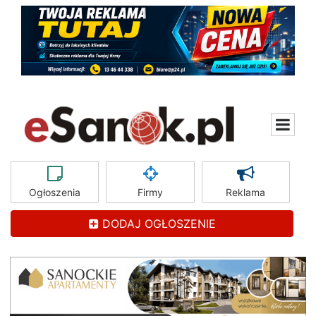
Ogłoszenia
Firmy
Reklama
DODAJ OGŁOSZENIE