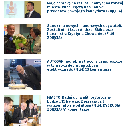
Mają chrapkę na ratusz i pomysł na rozwój
miasta. Ruch „Łączy nas Sanok”
przedstawił swojego kandydata (ZDJĘCIA)
Sanok ma nowych honorowych obywateli.
Zostali nimi ks. dr Andrzej Skiba oraz
harcmistrz Krystyna Chowaniec (FILM,
ZDJĘCIA)
AUTOSAN nadrabia stracony czas: jeszcze
w tym roku debiut autobusu
elektrycznego (FILM) 53 komentarze
MIASTO: Radni uchwalili tegoroczny
budżet. 15 było za, 2 przeciw, a 3
wstrzymało się od głosu (FILM, DYSKUSJA,
ZDJĘCIA) 41 komentarzy