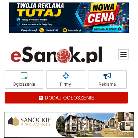
Ogłoszenia
Firmy
Reklama
DODAJ OGŁOSZENIE