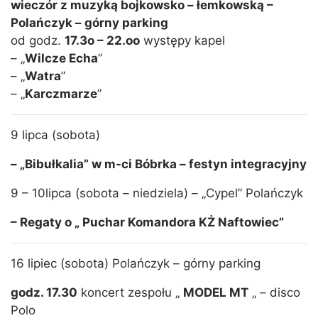
wieczór z muzyką bojkowsko – łemkowską –
Polańczyk – górny parking
od godz.
17.3o – 22.oo
występy kapel
– „
Wilcze Echa
”
– „
Watra
”
– „
Karczmarze
”
9 lipca (sobota)
– „
Bibułkalia” w m-ci Bóbrka – festyn integracyjny
9 – 10lipca (sobota – niedziela) – „Cypel” Polańczyk
– Regaty o „ Puchar Komandora KŻ Naftowiec”
16 lipiec (sobota) Polańczyk – górny parking
godz. 17.30
koncert zespołu „
MODEL MT
„ – disco
Polo