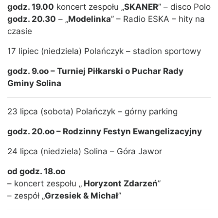
godz. 19.00
koncert zespołu „
SKANER
” – disco Polo
godz. 20.30
– „
Modelinka
” – Radio ESKA – hity na
czasie
17 lipiec (niedziela) Polańczyk – stadion sportowy
godz. 9.oo – Turniej Piłkarski o Puchar Rady
Gminy Solina
23 lipca (sobota) Polańczyk – górny parking
godz. 20.oo – Rodzinny Festyn Ewangelizacyjny
24 lipca (niedziela) Solina – Góra Jawor
od godz. 18.oo
– koncert zespołu „
Horyzont Zdarzeń
”
– zespół „
Grzesiek & Michał
”