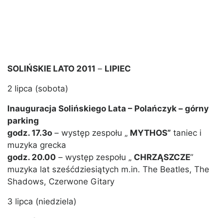
SOLIŃSKIE LATO 2011
–
LIPIEC
2 lipca (sobota)
Inauguracja Solińskiego Lata – Polańczyk – górny
parking
godz. 17.3o
– występ zespołu „
MYTHOS”
taniec i
muzyka grecka
godz. 20.00
– występ zespołu „
CHRZĄSZCZE
”
muzyka lat sześćdziesiątych m.in. The Beatles, The
Shadows, Czerwone Gitary
3 lipca (niedziela)