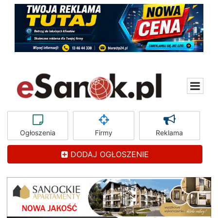
Ogłoszenia
Firmy
Reklama
DODAJ OGŁOSZENIE