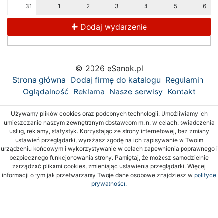
31
1
2
3
4
5
6
Dodaj wydarzenie
© 2026 eSanok.pl
Strona główna
Dodaj firmę do katalogu
Regulamin
Oglądalność
Reklama
Nasze serwisy
Kontakt
Używamy plików cookies oraz podobnych technologii. Umożliwiamy ich
umieszczanie naszym zewnętrznym dostawcom m.in. w celach: świadczenia
usług, reklamy, statystyk. Korzystając ze strony internetowej, bez zmiany
ustawień przeglądarki, wyrażasz zgodę na ich zapisywanie w Twoim
urządzeniu końcowym i wykorzystywanie w celach zapewnienia poprawnego i
bezpiecznego funkcjonowania strony. Pamiętaj, że możesz samodzielnie
zarządzać plikami cookies, zmieniając ustawienia przeglądarki. Więcej
informacji o tym jak przetwarzamy Twoje dane osobowe znajdziesz w
polityce
prywatności.