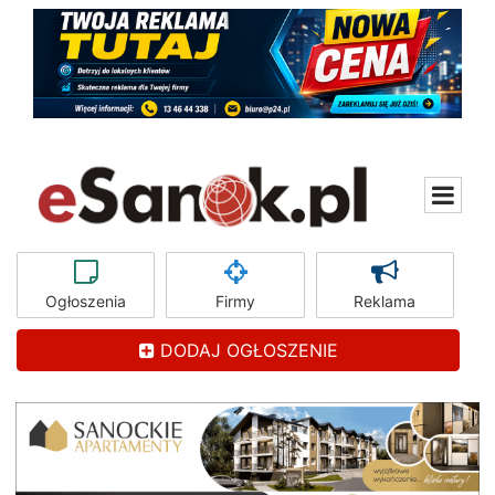
Ogłoszenia
Firmy
Reklama
DODAJ OGŁOSZENIE