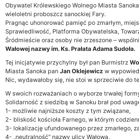
Obywatel Królewskiego Wolnego Miasta Sanoka
wieloletni proboszcz sanockiej Fary.
Pragnąc uhonorować pamięć po zmarłym, miejsc
Sprawiedliwość, Platforma Obywatelska, Towar
Śródmieście oraz osoby nie zrzeszone – wspóln
Wałowej nazwy im. Ks. Prałata Adama Sudoła.
Tej inicjatywie przychylny był pan Burmistrz
Wo
Miasta Sanoka pan
Jan Oklejewicz
w wypowiedz
Nic, wydawałoby się, nie stoi w sprzeciwie do te
W swoich rozważaniach o wyborze trwałej form
Solidarność z siedzibą w Sanoku brał pod uwa
1- możliwie najniższe koszty z tym związane,
2- bliskość kościoła Farnego, w którym codzien
3- lokalizację ufundowanego przez zmarłego, za
4- „neutralność” nazwy ulicy Wałowa,