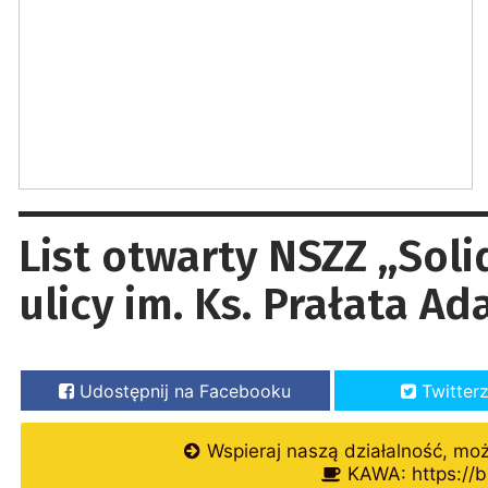
List otwarty NSZZ ,,Sol
ulicy im. Ks. Prałata A
Udostępnij na Facebooku
Twitter
Wspieraj naszą działalność, mo
KAWA: https://b