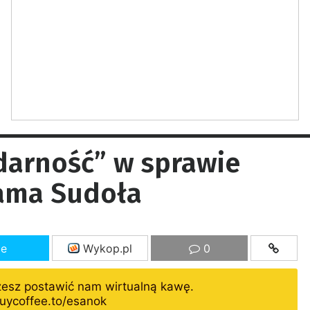
idarność” w sprawie
dama Sudoła
ze
Wykop.pl
0
żesz postawić nam wirtualną kawę.
uycoffee.to/esanok