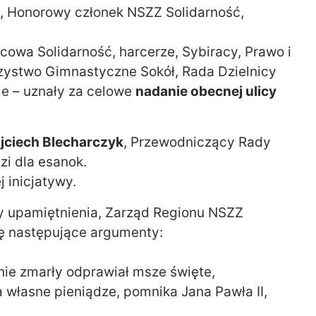
, Honorowy członek NSZZ Solidarność,
owa Solidarność, harcerze, Sybiracy, Prawo i
zystwo Gimnastyczne Sokół, Rada Dzielnicy
ie – uznały za celowe
nadanie obecnej ulicy
jciech Blecharczyk
, Przewodniczący Rady
i dla esanok.
j inicjatywy.
y upamiętnienia, Zarząd Regionu NSZZ
gę następujące argumenty:
nie zmarły odprawiał msze święte,
 własne pieniądze, pomnika Jana Pawła II,