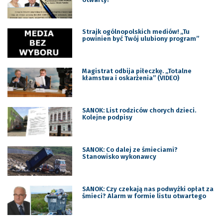
Strajk ogólnopolskich mediów! „Tu
powinien być Twój ulubiony program”
Magistrat odbija piłeczkę. „Totalne
kłamstwa i oskarżenia” (VIDEO)
SANOK: List rodziców chorych dzieci.
Kolejne podpisy
SANOK: Co dalej ze śmieciami?
Stanowisko wykonawcy
SANOK: Czy czekają nas podwyżki opłat za
śmieci? Alarm w formie listu otwartego