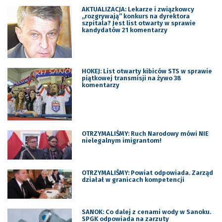
AKTUALIZACJA: Lekarze i związkowcy
„rozgrywają” konkurs na dyrektora
szpitala? Jest list otwarty w sprawie
kandydatów 21 komentarzy
HOKEJ: List otwarty kibiców STS w sprawie
piątkowej transmisji na żywo 38
komentarzy
OTRZYMALIŚMY: Ruch Narodowy mówi NIE
nielegalnym imigrantom!
OTRZYMALIŚMY: Powiat odpowiada. Zarząd
działał w granicach kompetencji
SANOK: Co dalej z cenami wody w Sanoku.
SPGK odpowiada na zarzuty