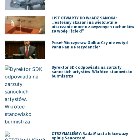
LIST OTWARTY DO WŁADZ SANOKA:
„Jesteśmy skazani na wieloletnie
uiszczanie mocno zawyżonych rachunków
za wodę i ścieki”
Poseł Mieczysław Golba: Czy nie wstyd
Panu Panie Prezydencie?
Dyrektor SDK odpowiada na zarzuty
sanockich artystów. Wkrótce stanowisko
burmistrza
OTRZYMALIŚMY: Rada Miasta lekceważy
opinię Sanoczan!