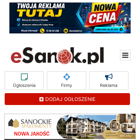
Ogłoszenia
Firmy
Reklama
DODAJ OGŁOSZENIE