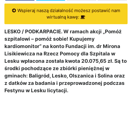
Wspieraj naszą działalność możesz postawić nam
wirtualną kawę:
LESKO / PODKARPACIE. W ramach akcji „Pomóż
szpitalowi – pomóż sobie! Kupujemy
kardiomonitor” na konto Fundacji im. dr Mirona
Lisikiewicza na Rzecz Pomocy dla Szpitala w
Lesku wpłacona została kwota 20.075,65 zł. Są to
środki pochodzące ze zbiórki pieniężnej w
gminach: Baligród, Lesko, Olszanica i Solina oraz
z datków za badania i przeprowadzonej podczas
Festynu w Lesku licytacji.