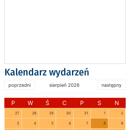
Kalendarz wydarzeń
poprzedni
sierpień 2026
następny
P
W
Ś
C
P
S
N
27
28
29
30
31
1
2
3
4
5
6
7
8
9