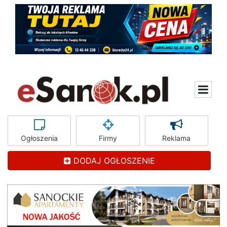
Ogłoszenia
Firmy
Reklama
DODAJ OGŁOSZENIE