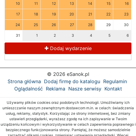
10
11
12
13
14
15
16
17
18
19
20
21
22
23
24
25
26
27
28
29
30
31
1
2
3
4
5
6
Dodaj wydarzenie
© 2026 eSanok.pl
Strona główna
Dodaj firmę do katalogu
Regulamin
Oglądalność
Reklama
Nasze serwisy
Kontakt
Używamy plików cookies oraz podobnych technologii. Umożliwiamy ich
umieszczanie naszym zewnętrznym dostawcom m.in. w celach: świadczenia
usług, reklamy, statystyk. Korzystając ze strony internetowej, bez zmiany
ustawień przeglądarki, wyrażasz zgodę na ich zapisywanie w Twoim
urządzeniu końcowym i wykorzystywanie w celach zapewnienia poprawnego i
bezpiecznego funkcjonowania strony. Pamiętaj, że możesz samodzielnie
zarządzać plikami cookies, zmieniając ustawienia przeglądarki. Więcej