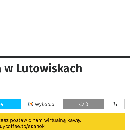
 w Lutowiskach
ze
Wykop.pl
0
żesz postawić nam wirtualną kawę.
uycoffee.to/esanok