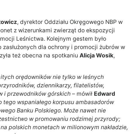
towicz
, dyrektor Oddziału Okręgowego NBP w
onet z wizerunkami zwierząt do ekspozycji
ocji Leśnictwa. Kolejnym gestem było
 zasłużonych dla ochrony i promocji żubrów w
zyła też obecna na spotkaniu
Alicja Wosik
,
itych orędowników nie tylko w leśnych
yrodników, dziennikarzy, filatelistów,
tów i przewodników górskich
– mówił
Edward
o tego wspaniałego korpusu ambasadorów
owego Banku Polskiego. Może nawet nie
czestnictwo w promowaniu rodzimej przyrody;
ę na polskich monetach w milionowym nakładzie,