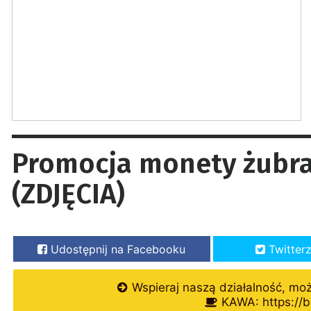
Promocja monety żubra
(ZDJĘCIA)
Udostępnij na Facebooku
Twitter
Wspieraj naszą działalność, mo
KAWA: https://b