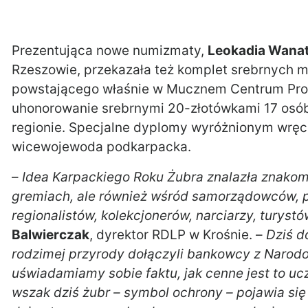
Prezentująca nowe numizmaty,
Leokadia Wana
Rzeszowie, przekazała też komplet srebrnych m
powstającego właśnie w Mucznem Centrum Prom
uhonorowanie srebrnymi 20-złotówkami 17 osób
regionie. Specjalne dyplomy wyróżnionym wręc
wicewojewoda podkarpacka.
–
Idea Karpackiego Roku Żubra znalazła znakom
gremiach, ale również wśród samorządowców, prz
regionalistów, kolekcjonerów, narciarzy, turys
Balwierczak
, dyrektor RDLP w Krośnie. –
Dziś d
rodzimej przyrody dołączyli bankowcy z Narod
uświadamiamy sobie faktu, jak cenne jest to u
wszak dziś żubr – symbol ochrony – pojawia si