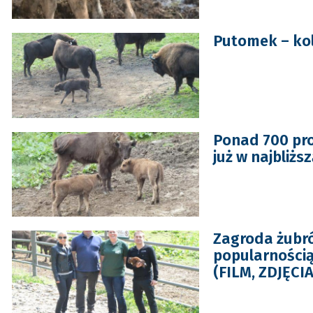
Putomek – ko
Ponad 700 pro
już w najbliżs
Zagroda żubr
popularnością.
(FILM, ZDJĘCIA