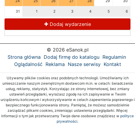
24
25
26
27
28
29
30
31
1
2
3
4
5
6
Dodaj wydarzenie
© 2026 eSanok.pl
Strona główna
Dodaj firmę do katalogu
Regulamin
Oglądalność
Reklama
Nasze serwisy
Kontakt
Używamy plików cookies oraz podobnych technologii. Umożliwiamy ich
umieszczanie naszym zewnętrznym dostawcom m.in. w celach: świadczenia
usług, reklamy, statystyk. Korzystając ze strony internetowej, bez zmiany
ustawień przeglądarki, wyrażasz zgodę na ich zapisywanie w Twoim
urządzeniu końcowym i wykorzystywanie w celach zapewnienia poprawnego i
bezpiecznego funkcjonowania strony. Pamiętaj, że możesz samodzielnie
zarządzać plikami cookies, zmieniając ustawienia przeglądarki. Więcej
informacji o tym jak przetwarzamy Twoje dane osobowe znajdziesz w
polityce
prywatności.