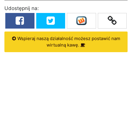
Udostępnij na:
Wspieraj naszą działalność możesz postawić nam
wirtualną kawę.