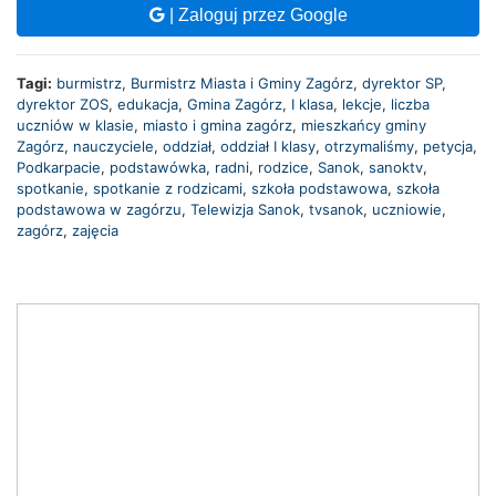
| Zaloguj przez Google
Tagi:
burmistrz
,
Burmistrz Miasta i Gminy Zagórz
,
dyrektor SP
,
dyrektor ZOS
,
edukacja
,
Gmina Zagórz
,
I klasa
,
lekcje
,
liczba
uczniów w klasie
,
miasto i gmina zagórz
,
mieszkańcy gminy
Zagórz
,
nauczyciele
,
oddział
,
oddział I klasy
,
otrzymaliśmy
,
petycja
,
Podkarpacie
,
podstawówka
,
radni
,
rodzice
,
Sanok
,
sanoktv
,
spotkanie
,
spotkanie z rodzicami
,
szkoła podstawowa
,
szkoła
podstawowa w zagórzu
,
Telewizja Sanok
,
tvsanok
,
uczniowie
,
zagórz
,
zajęcia