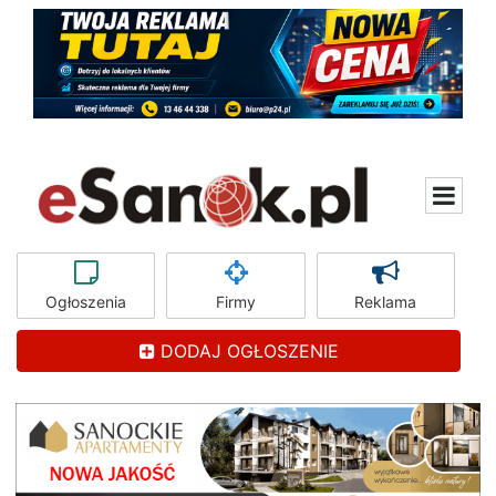
Ogłoszenia
Firmy
Reklama
DODAJ OGŁOSZENIE