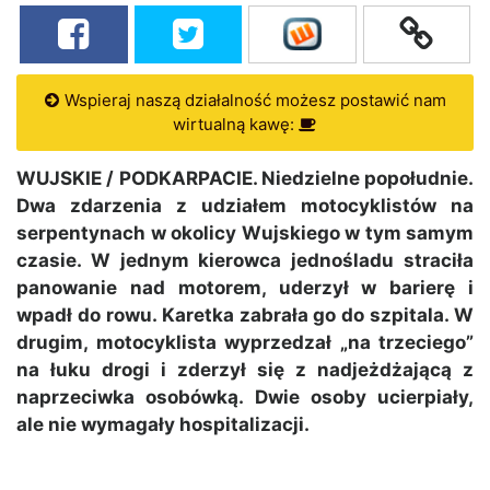
Wspieraj naszą działalność możesz postawić nam
wirtualną kawę:
WUJSKIE / PODKARPACIE. Niedzielne popołudnie.
Dwa zdarzenia z udziałem motocyklistów na
serpentynach w okolicy Wujskiego w tym samym
czasie. W jednym kierowca jednośladu straciła
panowanie nad motorem, uderzył w barierę i
wpadł do rowu. Karetka zabrała go do szpitala. W
drugim, motocyklista wyprzedzał „na trzeciego”
na łuku drogi i zderzył się z nadjeżdżającą z
naprzeciwka osobówką. Dwie osoby ucierpiały,
ale nie wymagały hospitalizacji.