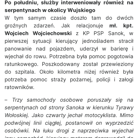
Po południu, służby interweniowały również na
serpentynach w okolicy Wujskiego
W tym samym czasie doszło tam do dwóch
groźnych zdarzeń. Jak relacjonuje
mł. kpt.
Wojciech Wojciechowski
z KP PSP Sanok, w
pierwszej sytuacji kierujący jednośladem stracił
panowanie nad pojazdem, uderzył w barierę i
wjechał do rowu. Potrzebna była pomoc pogotowia
ratunkowego. Poszkodowany został przewieziony
do szpitala. Około kilometra niżej również była
potrzeba pomoc straży pożarnej, policji i załogi
ratowników.
–
Trzy samochody osobowe poruszały się na
serpentynach od strony Sanoka w kierunku Tyrawy
Wołoskiej. Jako czwarty jechał motocyklista. Mimo
podwójnej linii ciągłej, postanowił on wyprzedzić
osobówki. Na łuku drogi z naprzeciwka wyjechał