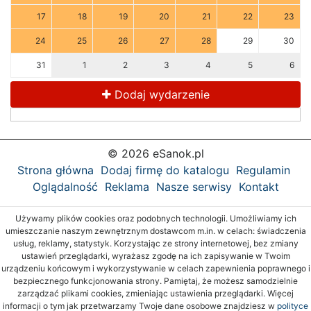
17
18
19
20
21
22
23
24
25
26
27
28
29
30
31
1
2
3
4
5
6
Dodaj wydarzenie
© 2026 eSanok.pl
Strona główna
Dodaj firmę do katalogu
Regulamin
Oglądalność
Reklama
Nasze serwisy
Kontakt
Używamy plików cookies oraz podobnych technologii. Umożliwiamy ich
umieszczanie naszym zewnętrznym dostawcom m.in. w celach: świadczenia
usług, reklamy, statystyk. Korzystając ze strony internetowej, bez zmiany
ustawień przeglądarki, wyrażasz zgodę na ich zapisywanie w Twoim
urządzeniu końcowym i wykorzystywanie w celach zapewnienia poprawnego i
bezpiecznego funkcjonowania strony. Pamiętaj, że możesz samodzielnie
zarządzać plikami cookies, zmieniając ustawienia przeglądarki. Więcej
informacji o tym jak przetwarzamy Twoje dane osobowe znajdziesz w
polityce