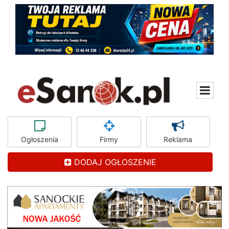
Ogłoszenia
Firmy
Reklama
DODAJ OGŁOSZENIE