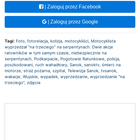
| Zaloguj przez Facebook
| Zaloguj przez Google
Tagi:
Foto
,
fotorelacja
,
kolizja
,
motocykliści
,
Motocyklista
wyprzedzał "na trzeciego" na serpentynach. Dwie akcje
ratowników w tym samym czasie
,
niebezpiecznie na
serpentynach
,
Podkarpacie
,
Pogotowie Ratunkowe
,
policja
,
poszkodowani
,
ruch wahadłowy
,
Sanok
,
sanoktv
,
śmierc na
motorze
,
straż pożarna
,
szpital
,
Telewizja Sanok
,
tvsanok
,
wakacje
,
Wujskie
,
wypadek
,
wyprzedzanie
,
wyprzedzanie "na
trzeciego"
,
zdjęcia