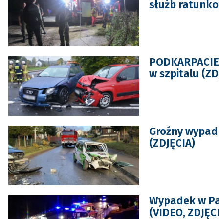
służb ratunk
PODKARPACIE. 
w szpitalu (ZD
Groźny wypad
(ZDJĘCIA)
Wypadek w Pa
(VIDEO, ZDJĘC