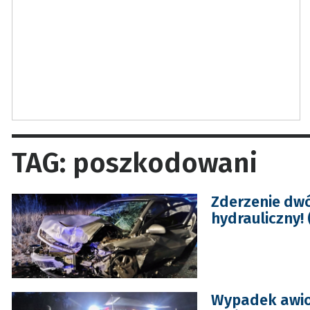
TAG: poszkodowani
Zderzenie dwó
hydrauliczny!
Wypadek awion