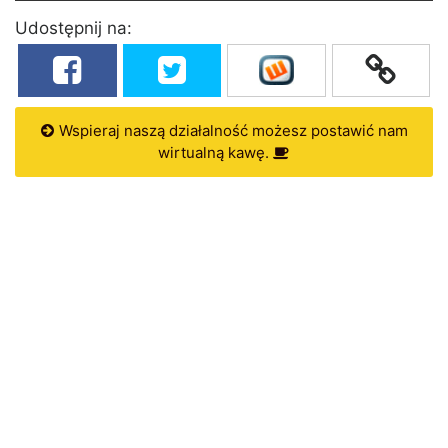
Udostępnij na:
Wspieraj naszą działalność możesz postawić nam
wirtualną kawę.