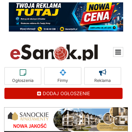
Ogłoszenia
Firmy
Reklama
DODAJ OGŁOSZENIE