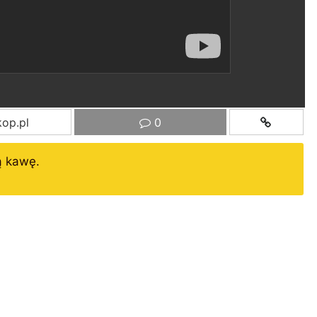
op.pl
0
ą kawę.