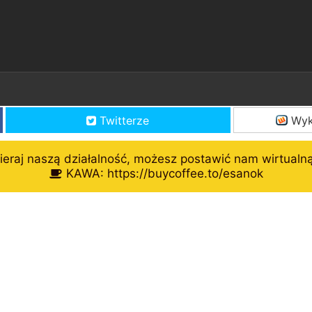
Twitterze
Wyk
eraj naszą działalność, możesz postawić nam wirtualn
KAWA: https://buycoffee.to/esanok