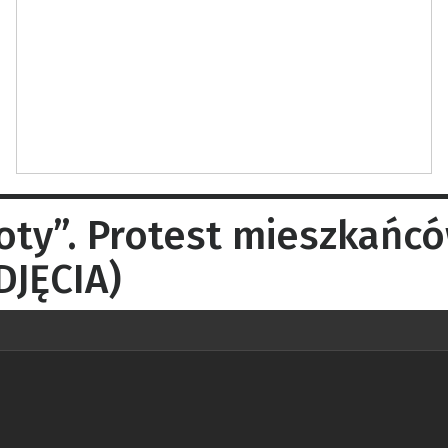
noty”. Protest mieszkań
DJĘCIA)