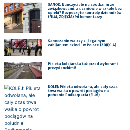
SANOK: Nauczyciele na spotkaniu ze
związkowcami, a uczniowie w szkole bez
opieki? Rozpoczęto kontrolę dzienników
(FILM, ZDJĘCIA) 96 komentarzy
Sanoczanin walczy z „legalnym
zabijaniem dzieci” w Polsce (ZDJĘCIA)
Pikieta kolejarska tuż przed wyborami
prezydenckimi!
KOLEJ: Pikieta odwołana, ale cały czas
trwa walka o powrót pociągów na
południe Podkarpacia (FILM)