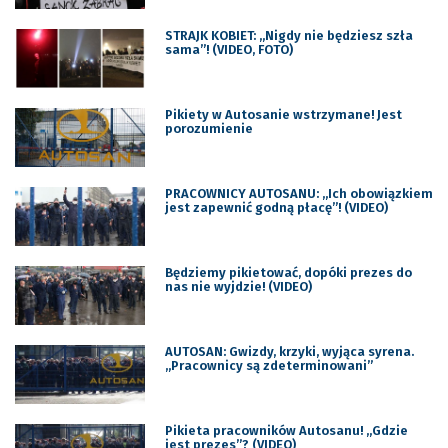
STRAJK KOBIET: „Nigdy nie będziesz szła
sama”! (VIDEO, FOTO)
Pikiety w Autosanie wstrzymane! Jest
porozumienie
PRACOWNICY AUTOSANU: „Ich obowiązkiem
jest zapewnić godną płacę”! (VIDEO)
Będziemy pikietować, dopóki prezes do
nas nie wyjdzie! (VIDEO)
AUTOSAN: Gwizdy, krzyki, wyjąca syrena.
„Pracownicy są zdeterminowani”
Pikieta pracowników Autosanu! „Gdzie
jest prezes”? (VIDEO)