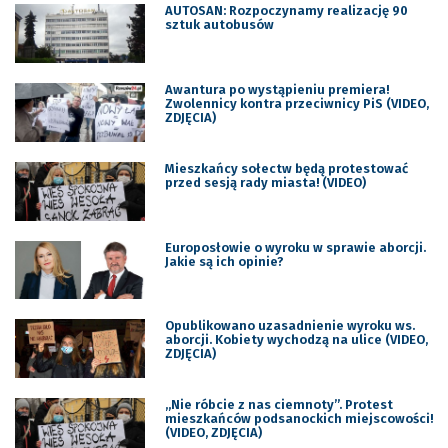
AUTOSAN: Rozpoczynamy realizację 90
sztuk autobusów
Awantura po wystąpieniu premiera!
Zwolennicy kontra przeciwnicy PiS (VIDEO,
ZDJĘCIA)
Mieszkańcy sołectw będą protestować
przed sesją rady miasta! (VIDEO)
Europosłowie o wyroku w sprawie aborcji.
Jakie są ich opinie?
Opublikowano uzasadnienie wyroku ws.
aborcji. Kobiety wychodzą na ulice (VIDEO,
ZDJĘCIA)
„Nie róbcie z nas ciemnoty”. Protest
mieszkańców podsanockich miejscowości!
(VIDEO, ZDJĘCIA)