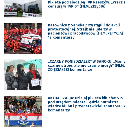
Pikieta pod siedzibą TVP Rzeszów. „Precz z
cenzurą w TVPiS” (FILM, ZDJĘCIA)
Ratownicy z Sanoka przystąpili do akcji
protestacyjnej. Strajk nie uderzy w
pacjentów i pracodawców (FILM, PETYCJA)
12 komentarzy
„CZARNY PONIEDZIAŁEK” W SANOKU: „Mamy
czarne stroje, ale nie czarne mózgi” (FILM,
ZDJĘCIA) 233 komentarze
AKTUALIZACJA: Dzisiaj pikieta kibiców STSu
pod urzędem miasta. Będzie burmistrz,
władze klubu i przedstawiciel sponsora 57
komentarzy