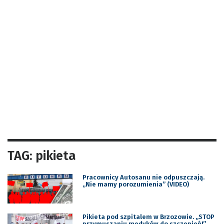
TAG: pikieta
Pracownicy Autosanu nie odpuszczają.
„Nie mamy porozumienia” (VIDEO)
Pikieta pod szpitalem w Brzozowie. „STOP
przymuszaniu medyków do szczepień!”