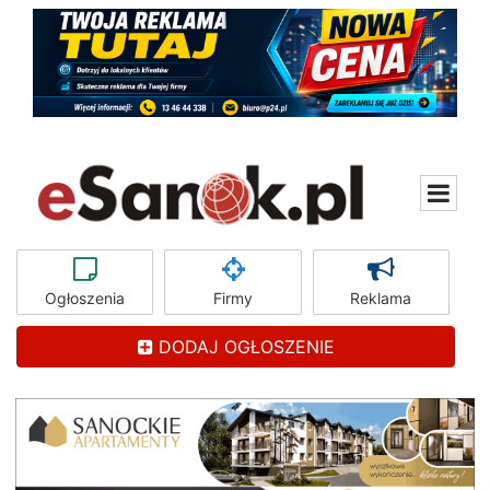
Ogłoszenia
Firmy
Reklama
DODAJ OGŁOSZENIE