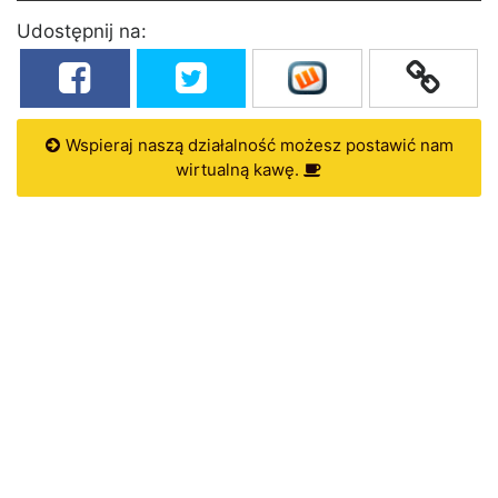
Udostępnij na:
Wspieraj naszą działalność możesz postawić nam
wirtualną kawę.