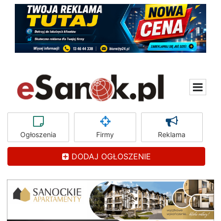
Ogłoszenia
Firmy
Reklama
DODAJ OGŁOSZENIE