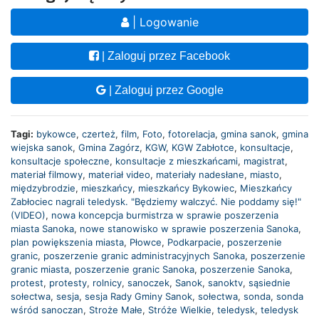
| Logowanie
| Zaloguj przez Facebook
| Zaloguj przez Google
Tagi:
bykowce
,
czerteż
,
film
,
Foto
,
fotorelacja
,
gmina sanok
,
gmina
wiejska sanok
,
Gmina Zagórz
,
KGW
,
KGW Zabłotce
,
konsultacje
,
konsultacje społeczne
,
konsultacje z mieszkańcami
,
magistrat
,
materiał filmowy
,
materiał video
,
materiały nadesłane
,
miasto
,
międzybrodzie
,
mieszkańcy
,
mieszkańcy Bykowiec
,
Mieszkańcy
Zabłociec nagrali teledysk. "Będziemy walczyć. Nie poddamy się!"
(VIDEO)
,
nowa koncepcja burmistrza w sprawie poszerzenia
miasta Sanoka
,
nowe stanowisko w sprawie poszerzenia Sanoka
,
plan powiększenia miasta
,
Płowce
,
Podkarpacie
,
poszerzenie
granic
,
poszerzenie granic administracyjnych Sanoka
,
poszerzenie
granic miasta
,
poszerzenie granic Sanoka
,
poszerzenie Sanoka
,
protest
,
protesty
,
rolnicy
,
sanoczek
,
Sanok
,
sanoktv
,
sąsiednie
sołectwa
,
sesja
,
sesja Rady Gminy Sanok
,
sołectwa
,
sonda
,
sonda
wśród sanoczan
,
Stroże Małe
,
Stróże Wielkie
,
teledysk
,
teledysk