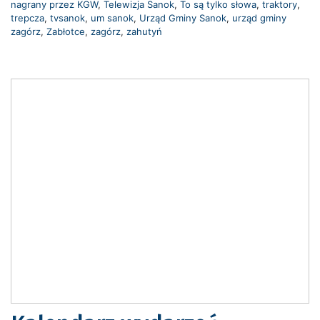
nagrany przez KGW
,
Telewizja Sanok
,
To są tylko słowa
,
traktory
,
trepcza
,
tvsanok
,
um sanok
,
Urząd Gminy Sanok
,
urząd gminy
zagórz
,
Zabłotce
,
zagórz
,
zahutyń