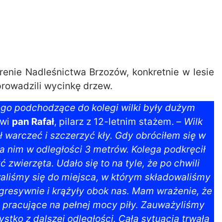
renie Nadleśnictwa Brzozów, konkretnie w lesie
prowadzili wycinkę drzew.
ego podchodzące do kolegi wilki były dużym
owi
pan Rafał
, pilarz z 12-letnim stażem. –
Wilk
ął warczeć i szczerzyć kły. Gdy obróciłem się w
za nim w odległości 3 metrów. Kolega podkręcił
 zwierzęta. Udało się to na tyle, że po chwili
waliśmy się do miejsca, w którym składowaliśmy
agresywnie i krążyły obok nas. Mam wrażenie, że
e pracujące na pełnej mocy piły. Zauważyliśmy
stko z dalszej odległości. Cała sytuacja trwała