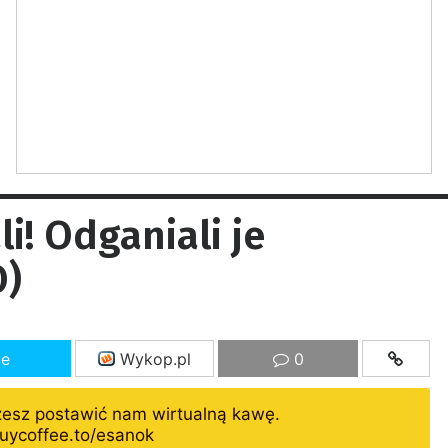
i! Odganiali je
O)
ze
Wykop.pl
0
żesz postawić nam wirtualną kawę.
uycoffee.to/esanok