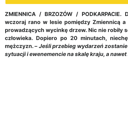
ZMIENNICA / BRZOZÓW / PODKARPACIE. Do 
wczoraj rano w lesie pomiędzy Zmiennicą a 
prowadzących wycinkę drzew. Nic nie robiły s
człowieka. Dopiero po 20 minutach, niechę
mężczyzn. –
Jeśli przebieg wydarzeń zostani
sytuacji i ewenemencie na skalę kraju, a nawe