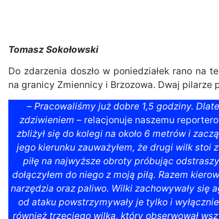
Tomasz Sokołowski
Do zdarzenia doszło w poniedziałek rano na te
na granicy Zmiennicy i Brzozowa. Dwaj pilarze 
–
Pracowaliśmy już dobre 1,5 godziny. Dlat
zdziwieniem
– relacjonuje naszemu reporter
zbliżył się do kolegi na około 6 metrów i zacz
jego kierunku zauważyłem, że drugi wilk stoi 
piłę na najwyższe obroty próbując odstraszyć
dołączyłem do niego z moją piłą. Razem kiero
narzędzia oraz paliwo. Wilki zachowywały się 
od ataku powstrzymywały je tylko i wyłączni
również trzeciego wilka, który obserwował wszy