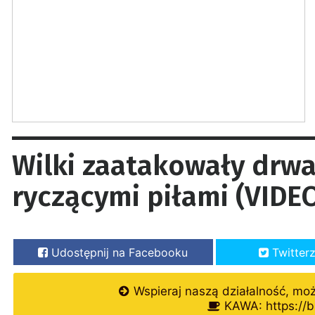
Wilki zaatakowały drwal
ryczącymi piłami (VIDE
Udostępnij na Facebooku
Twitter
Wspieraj naszą działalność, mo
KAWA: https://b