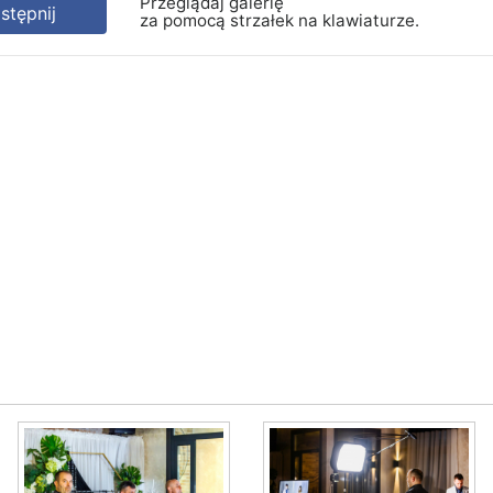
Przeglądaj galerię
tępnij
za pomocą strzałek na klawiaturze.