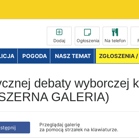
Dodaj
Ogłoszenia
Na telefon
LICJA
POGODA
NASZ TEMAT
ZGŁOSZENIA 
orycznej debaty wyborczej
OBSZERNA GALERIA)
Przeglądaj galerię
tępnij
za pomocą strzałek na klawiaturze.