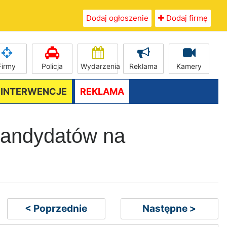
Dodaj ogłoszenie
Dodaj firmę
Firmy
Policja
Wydarzenia
Reklama
Kamery
/ INTERWENCJE
REKLAMA
 kandydatów na
< Poprzednie
Następne >