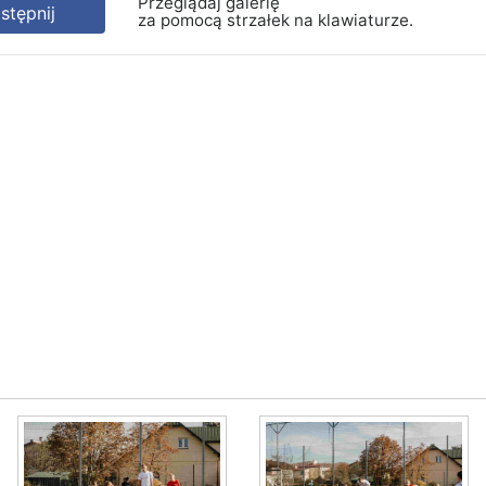
Przeglądaj galerię
tępnij
za pomocą strzałek na klawiaturze.