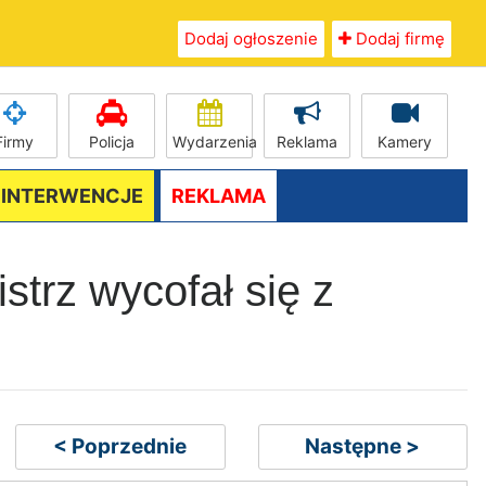
Dodaj ogłoszenie
Dodaj firmę
Firmy
Policja
Wydarzenia
Reklama
Kamery
/ INTERWENCJE
REKLAMA
strz wycofał się z
< Poprzednie
Następne >