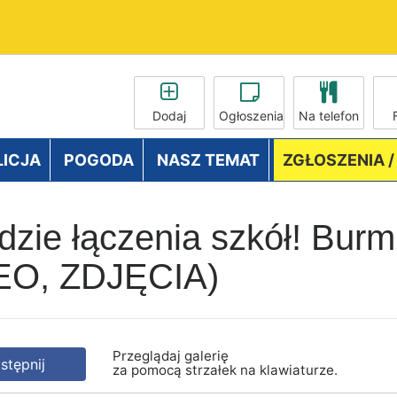
Dodaj
Ogłoszenia
Na telefon
LICJA
POGODA
NASZ TEMAT
ZGŁOSZENIA 
zie łączenia szkół! Burmi
DEO, ZDJĘCIA)
Przeglądaj galerię
tępnij
za pomocą strzałek na klawiaturze.