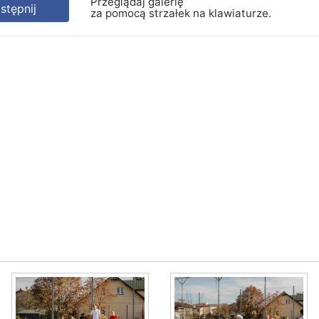
Przeglądaj galerię
tępnij
za pomocą strzałek na klawiaturze.