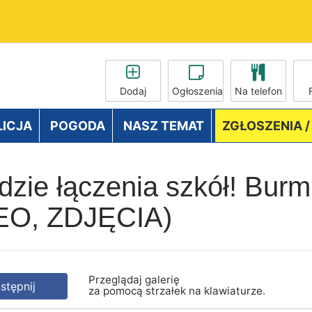
Dodaj
Ogłoszenia
Na telefon
LICJA
POGODA
NASZ TEMAT
ZGŁOSZENIA 
zie łączenia szkół! Burmi
DEO, ZDJĘCIA)
Przeglądaj galerię
tępnij
za pomocą strzałek na klawiaturze.