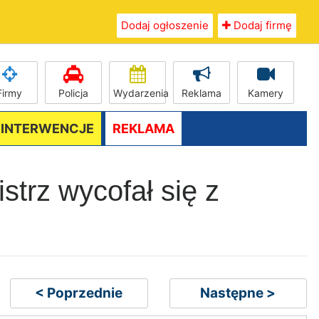
Dodaj ogłoszenie
Dodaj firmę
Firmy
Policja
Wydarzenia
Reklama
Kamery
/ INTERWENCJE
REKLAMA
strz wycofał się z
< Poprzednie
Następne >