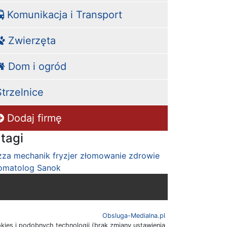
Komunikacja i Transport
Zwierzęta
Dom i ogród
Strzelnice
Dodaj firmę
 tagi
zza
mechanik
fryzjer
złomowanie
zdrowie
omatolog Sanok
Obsluga-Medialna.pl
ies i podobnych technologii (brak zmiany ustawienia