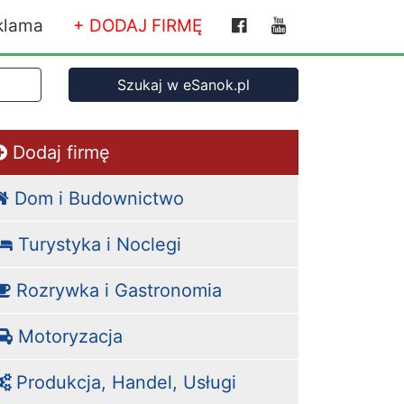
 FIRM
klama
+ DODAJ FIRMĘ
Szukaj w eSanok.pl
Dodaj firmę
Dom i Budownictwo
Turystyka i Noclegi
Rozrywka i Gastronomia
Motoryzacja
Produkcja, Handel, Usługi