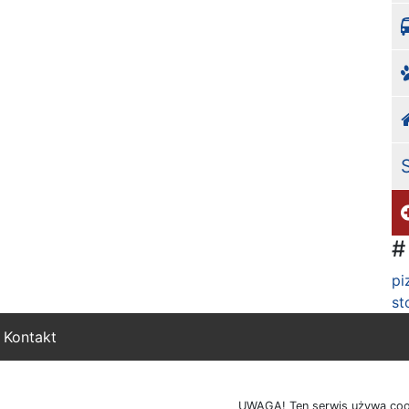
#
pi
st
Kontakt
UWAGA! Ten serwis używa cook