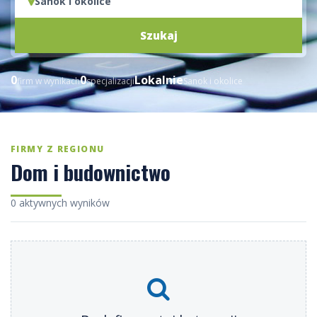
Sanok i okolice
Szukaj
0
0
Lokalnie
firm w wynikach
specjalizacji
Sanok i okolice
FIRMY Z REGIONU
Dom i budownictwo
0 aktywnych wyników