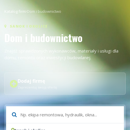
Katalog firm
Dom i budownictwo
SANOK I OKOLICE
Dom i budownictwo
Znajdź sprawdzonych wykonawców, materiały i usługi dla
domu, remontu oraz inwestycji budowlanej.
Dodaj firmę
Zaprezentuj swoją ofertę
Czego szukasz?