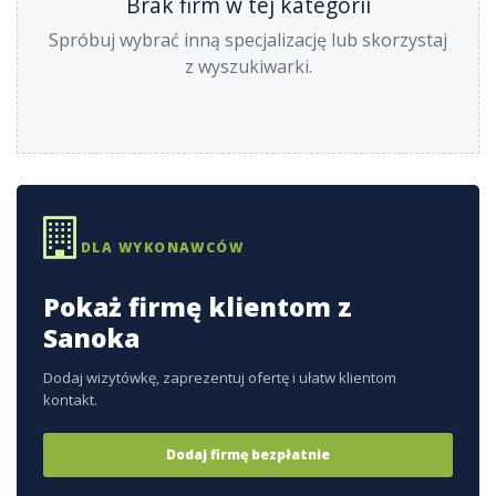
Brak firm w tej kategorii
Spróbuj wybrać inną specjalizację lub skorzystaj
z wyszukiwarki.
DLA WYKONAWCÓW
Pokaż firmę klientom z
Sanoka
Dodaj wizytówkę, zaprezentuj ofertę i ułatw klientom
kontakt.
Dodaj firmę bezpłatnie