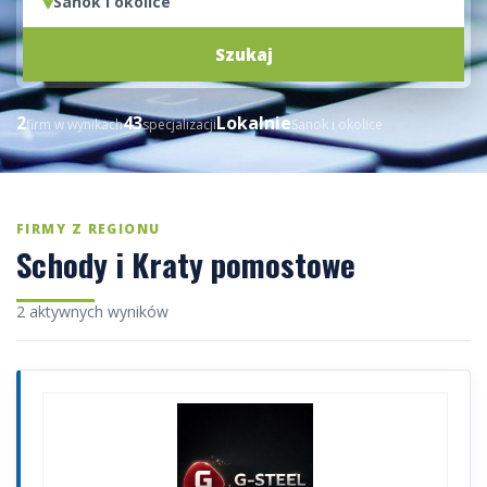
Sanok i okolice
Szukaj
2
43
Lokalnie
firm w wynikach
specjalizacji
Sanok i okolice
FIRMY Z REGIONU
Schody i Kraty pomostowe
2 aktywnych wyników