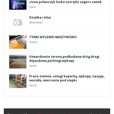
cisna polanczyk lesko ustrzyki zagorz sanok
Lesko
Dzialka rolna
Bażanówka
TYNKI WYLEWKI MASZYNOWO
Krosno
Utwardzenie terenu,podbudowa dróg,drogi
dojazdowe,parkingi,wykopy
Sanok
Prace ziemne, usługi koparką, wykopy, nasypy,
wozidło, wiercenie pod słupki
Sanok