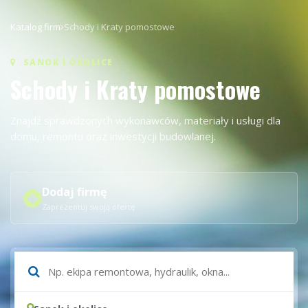
Katalog firm
Schody i Kraty pomostowe
SANOK I OKOLICE
Schody i Kraty pomostowe
Znajdź sprawdzonych wykonawców, materiały i usługi dla
domu, remontu oraz inwestycji budowlanej.
Dodaj firmę
Zaprezentuj swoją ofertę
Czego szukasz?