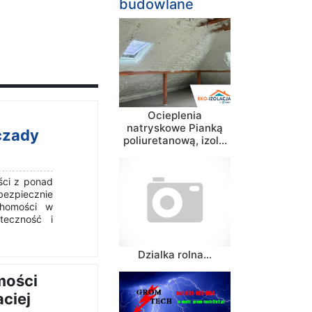
budowlane
Ocieplenia
natryskowe Pianką
czady
poliuretanową, izol...
ści z ponad
zpiecznie
chomości w
teczność i
Dzialka rolna...
mości
ciej