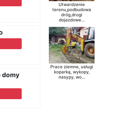
Utwardzenie
terenu,podbudowa
dróg,drogi
dojazdowe...
o
Prace ziemne, usługi
koparką, wykopy,
e domy
nasypy, wo...