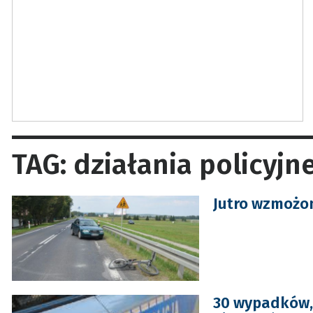
TAG: działania policyjn
Jutro wzmożon
30 wypadków, 