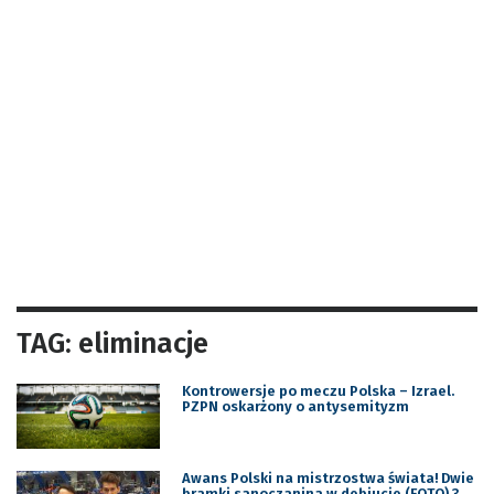
TAG: eliminacje
Kontrowersje po meczu Polska – Izrael.
PZPN oskarżony o antysemityzm
Awans Polski na mistrzostwa świata! Dwie
bramki sanoczanina w debiucie (FOTO) 3