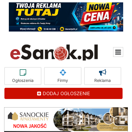
Ogłoszenia
Firmy
Reklama
DODAJ OGŁOSZENIE