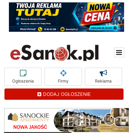
Ogłoszenia
Firmy
Reklama
DODAJ OGŁOSZENIE