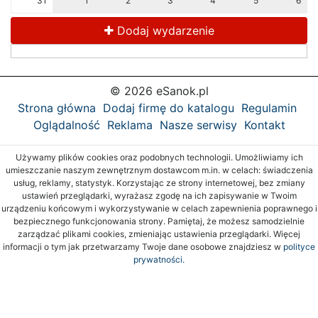
31
1
2
3
4
5
6
Dodaj wydarzenie
© 2026 eSanok.pl
Strona główna
Dodaj firmę do katalogu
Regulamin
Oglądalność
Reklama
Nasze serwisy
Kontakt
Używamy plików cookies oraz podobnych technologii. Umożliwiamy ich
umieszczanie naszym zewnętrznym dostawcom m.in. w celach: świadczenia
usług, reklamy, statystyk. Korzystając ze strony internetowej, bez zmiany
ustawień przeglądarki, wyrażasz zgodę na ich zapisywanie w Twoim
urządzeniu końcowym i wykorzystywanie w celach zapewnienia poprawnego i
bezpiecznego funkcjonowania strony. Pamiętaj, że możesz samodzielnie
zarządzać plikami cookies, zmieniając ustawienia przeglądarki. Więcej
informacji o tym jak przetwarzamy Twoje dane osobowe znajdziesz w
polityce
prywatności.