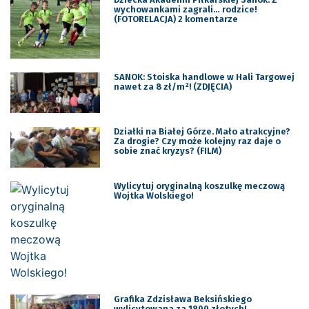
wychowankami zagrali… rodzice!
(FOTORELACJA) 2 komentarze
SANOK: Stoiska handlowe w Hali Targowej
nawet za 8 zł/m²! (ZDJĘCIA)
Działki na Białej Górze. Mało atrakcyjne?
Za drogie? Czy może kolejny raz daje o
sobie znać kryzys? (FILM)
Wylicytuj oryginalną koszulkę meczową
Wojtka Wolskiego!
Grafika Zdzisława Beksińskiego
wylicytowana za 1800 złotych!