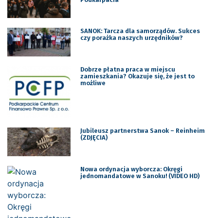
SANOK: Tarcza dla samorządów. Sukces
czy porażka naszych urzędników?
Dobrze płatna praca w miejscu
zamieszkania? Okazuje się, że jest to
możliwe
Jubileusz partnerstwa Sanok – Reinheim
(ZDJĘCIA)
Nowa ordynacja wyborcza: Okręgi
jednomandatowe w Sanoku! (VIDEO HD)