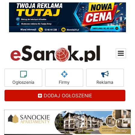
Ogłoszenia
Firmy
Reklama
DODAJ OGŁOSZENIE