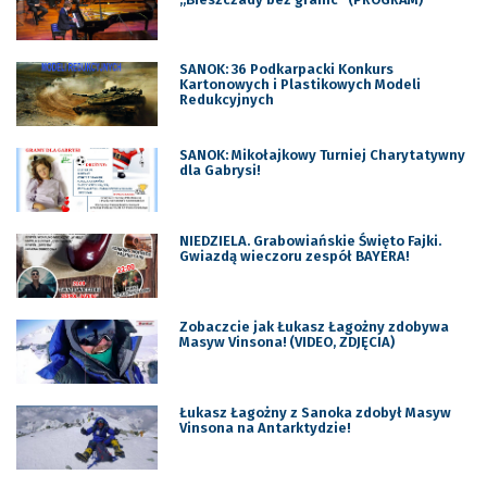
SANOK: 36 Podkarpacki Konkurs
Kartonowych i Plastikowych Modeli
Redukcyjnych
SANOK: Mikołajkowy Turniej Charytatywny
dla Gabrysi!
NIEDZIELA. Grabowiańskie Święto Fajki.
Gwiazdą wieczoru zespół BAYERA!
Zobaczcie jak Łukasz Łagożny zdobywa
Masyw Vinsona! (VIDEO, ZDJĘCIA)
Łukasz Łagożny z Sanoka zdobył Masyw
Vinsona na Antarktydzie!