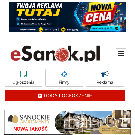
Ogłoszenia
Firmy
Reklama
DODAJ OGŁOSZENIE