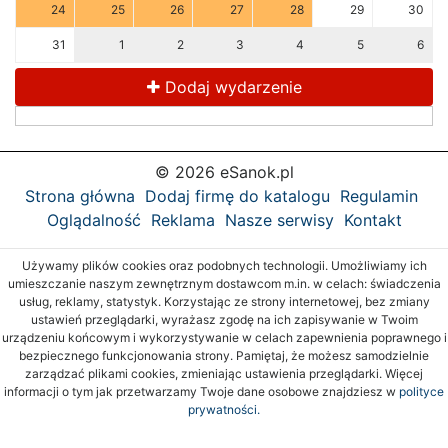
24
25
26
27
28
29
30
31
1
2
3
4
5
6
Dodaj wydarzenie
© 2026 eSanok.pl
Strona główna
Dodaj firmę do katalogu
Regulamin
Oglądalność
Reklama
Nasze serwisy
Kontakt
Używamy plików cookies oraz podobnych technologii. Umożliwiamy ich
umieszczanie naszym zewnętrznym dostawcom m.in. w celach: świadczenia
usług, reklamy, statystyk. Korzystając ze strony internetowej, bez zmiany
ustawień przeglądarki, wyrażasz zgodę na ich zapisywanie w Twoim
urządzeniu końcowym i wykorzystywanie w celach zapewnienia poprawnego i
bezpiecznego funkcjonowania strony. Pamiętaj, że możesz samodzielnie
zarządzać plikami cookies, zmieniając ustawienia przeglądarki. Więcej
informacji o tym jak przetwarzamy Twoje dane osobowe znajdziesz w
polityce
prywatności.