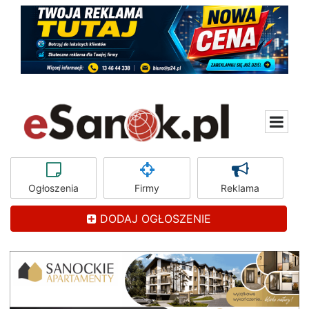
Ogłoszenia
Firmy
Reklama
DODAJ OGŁOSZENIE