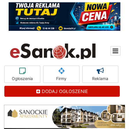
Ogłoszenia
Firmy
Reklama
DODAJ OGŁOSZENIE