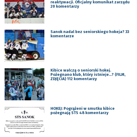
reaktywacji. Oficjalny komunikat zarządu
20 komentarzy
Sanok nadal bez seniorskiego hokeja? 33
komentarze
Kibice walczą o seniorski hokej.
Pożegnano klub, który istnieje…? (FILM,
ZDJĘCIA) 112 komentarzy
HOKEJ: Pogrążeni w smutku kibice
pożegnają STS 48 komentarzy