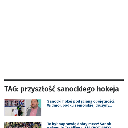
TAG: przyszłość sanockiego hokeja
Sanocki hokej pod ścianą obojętności.
Widmo upadku seniorskiej drużyny…
To był naprawdę dobry mecz! Sanok
pokonuje Trebišov 4:1 (SKRÓT VIDEO,