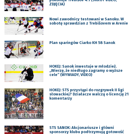
ZDJĘCIA)
Nowi zawodnicy testowani w Sanoku. W
sobotę sprawdzian z Trebišovem w Arenie
Plan sparingów Ciarko KH 58 Sanok
HOKEJ: Sanok inwestuje w młodzież.
„Wierzę, że niedługo zagramy o wyższe
cele” (WYWIADY, VIDEO)
HOKEJ: STS przystąpi do rozgrywek II ligi
słowackiej? Działacze walczą o licencję 21
komentarzy
STS SANOK: Akcjonariusze i główni
sponsorzy klubu podtrzymują gotowość