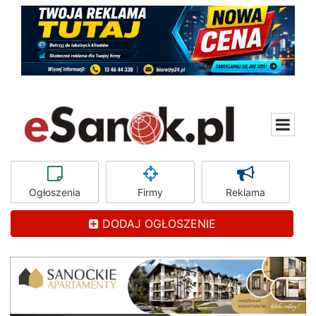
Ogłoszenia
Firmy
Reklama
DODAJ OGŁOSZENIE