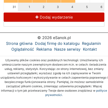
31
1
2
3
4
5
6
Dodaj wydarzenie
© 2026 eSanok.pl
Strona główna
Dodaj firmę do katalogu
Regulamin
Oglądalność
Reklama
Nasze serwisy
Kontakt
Używamy plików cookies oraz podobnych technologii. Umożliwiamy ich
umieszczanie naszym zewnętrznym dostawcom m.in. w celach: świadczenia
usług, reklamy, statystyk. Korzystając ze strony internetowej, bez zmiany
ustawień przeglądarki, wyrażasz zgodę na ich zapisywanie w Twoim
urządzeniu końcowym i wykorzystywanie w celach zapewnienia poprawnego i
bezpiecznego funkcjonowania strony. Pamiętaj, że możesz samodzielnie
zarządzać plikami cookies, zmieniając ustawienia przeglądarki. Więcej
informacji o tym jak przetwarzamy Twoje dane osobowe znajdziesz w
polityce
prywatności.