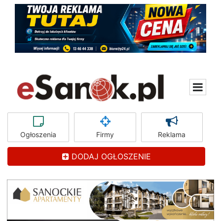
Ogłoszenia
Firmy
Reklama
DODAJ OGŁOSZENIE