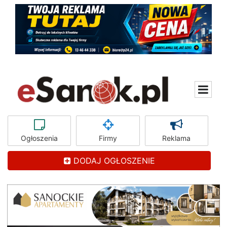
Ogłoszenia
Firmy
Reklama
DODAJ OGŁOSZENIE