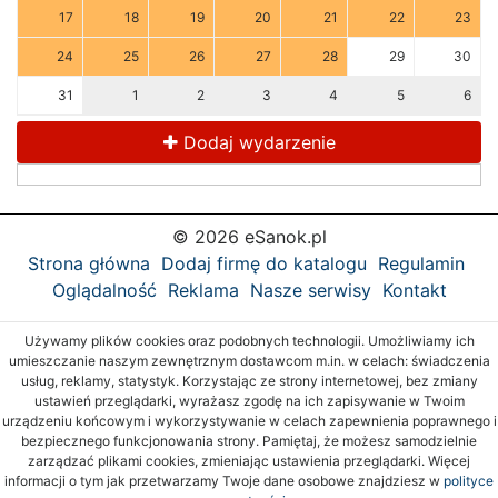
17
18
19
20
21
22
23
24
25
26
27
28
29
30
31
1
2
3
4
5
6
Dodaj wydarzenie
© 2026 eSanok.pl
Strona główna
Dodaj firmę do katalogu
Regulamin
Oglądalność
Reklama
Nasze serwisy
Kontakt
Używamy plików cookies oraz podobnych technologii. Umożliwiamy ich
umieszczanie naszym zewnętrznym dostawcom m.in. w celach: świadczenia
usług, reklamy, statystyk. Korzystając ze strony internetowej, bez zmiany
ustawień przeglądarki, wyrażasz zgodę na ich zapisywanie w Twoim
urządzeniu końcowym i wykorzystywanie w celach zapewnienia poprawnego i
bezpiecznego funkcjonowania strony. Pamiętaj, że możesz samodzielnie
zarządzać plikami cookies, zmieniając ustawienia przeglądarki. Więcej
informacji o tym jak przetwarzamy Twoje dane osobowe znajdziesz w
polityce