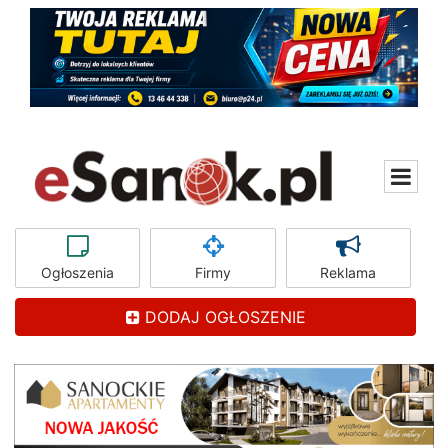
Ogłoszenia
Firmy
Reklama
DODAJ OGŁOSZENIE