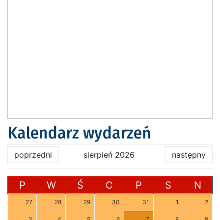
Kalendarz wydarzeń
poprzedni
sierpień 2026
następny
P
W
Ś
C
P
S
N
27
28
29
30
31
1
2
3
4
5
6
7
8
9