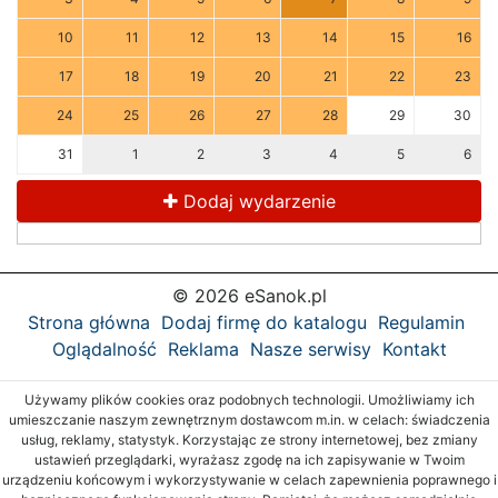
10
11
12
13
14
15
16
17
18
19
20
21
22
23
24
25
26
27
28
29
30
31
1
2
3
4
5
6
Dodaj wydarzenie
© 2026 eSanok.pl
Strona główna
Dodaj firmę do katalogu
Regulamin
Oglądalność
Reklama
Nasze serwisy
Kontakt
Używamy plików cookies oraz podobnych technologii. Umożliwiamy ich
umieszczanie naszym zewnętrznym dostawcom m.in. w celach: świadczenia
usług, reklamy, statystyk. Korzystając ze strony internetowej, bez zmiany
ustawień przeglądarki, wyrażasz zgodę na ich zapisywanie w Twoim
urządzeniu końcowym i wykorzystywanie w celach zapewnienia poprawnego i