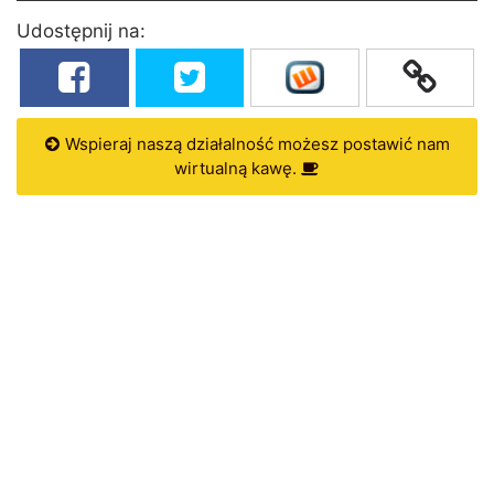
Udostępnij na:
Wspieraj naszą działalność możesz postawić nam
wirtualną kawę.