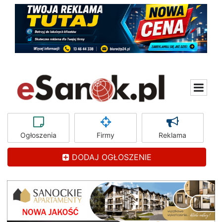
Ogłoszenia
Firmy
Reklama
DODAJ OGŁOSZENIE