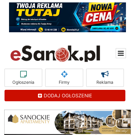
Ogłoszenia
Firmy
Reklama
DODAJ OGŁOSZENIE