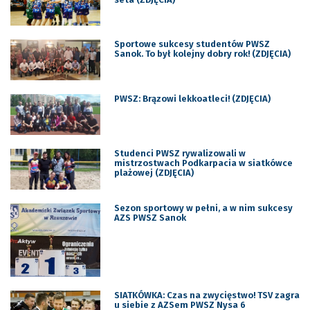
Sportowe sukcesy studentów PWSZ
Sanok. To był kolejny dobry rok! (ZDJĘCIA)
PWSZ: Brązowi lekkoatleci! (ZDJĘCIA)
Studenci PWSZ rywalizowali w
mistrzostwach Podkarpacia w siatkówce
plażowej (ZDJĘCIA)
Sezon sportowy w pełni, a w nim sukcesy
AZS PWSZ Sanok
SIATKÓWKA: Czas na zwycięstwo! TSV zagra
u siebie z AZSem PWSZ Nysa 6