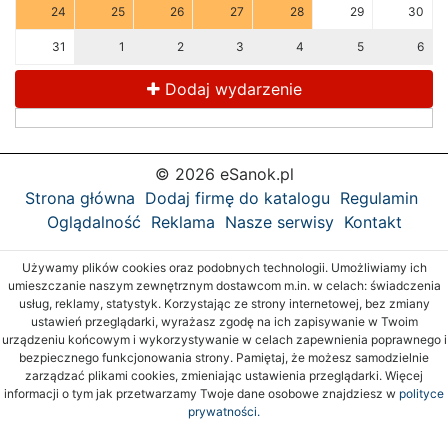
24
25
26
27
28
29
30
31
1
2
3
4
5
6
Dodaj wydarzenie
© 2026 eSanok.pl
Strona główna
Dodaj firmę do katalogu
Regulamin
Oglądalność
Reklama
Nasze serwisy
Kontakt
Używamy plików cookies oraz podobnych technologii. Umożliwiamy ich
umieszczanie naszym zewnętrznym dostawcom m.in. w celach: świadczenia
usług, reklamy, statystyk. Korzystając ze strony internetowej, bez zmiany
ustawień przeglądarki, wyrażasz zgodę na ich zapisywanie w Twoim
urządzeniu końcowym i wykorzystywanie w celach zapewnienia poprawnego i
bezpiecznego funkcjonowania strony. Pamiętaj, że możesz samodzielnie
zarządzać plikami cookies, zmieniając ustawienia przeglądarki. Więcej
informacji o tym jak przetwarzamy Twoje dane osobowe znajdziesz w
polityce
prywatności.