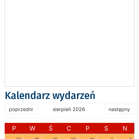
Kalendarz wydarzeń
poprzedni
sierpień 2026
następny
P
W
Ś
C
P
S
N