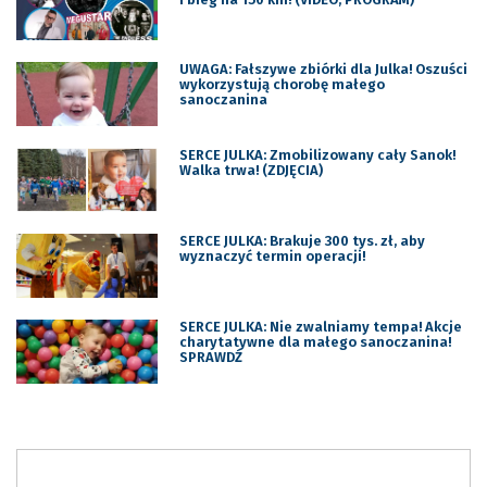
UWAGA: Fałszywe zbiórki dla Julka! Oszuści
wykorzystują chorobę małego
sanoczanina
SERCE JULKA: Zmobilizowany cały Sanok!
Walka trwa! (ZDJĘCIA)
SERCE JULKA: Brakuje 300 tys. zł, aby
wyznaczyć termin operacji!
SERCE JULKA: Nie zwalniamy tempa! Akcje
charytatywne dla małego sanoczanina!
SPRAWDŹ