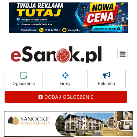
Ogłoszenia
Firmy
Reklama
DODAJ OGŁOSZENIE