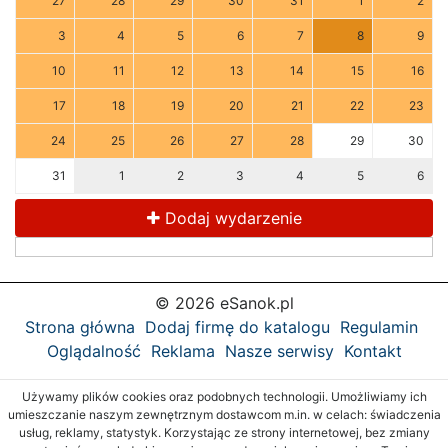
27
28
29
30
31
1
2
3
4
5
6
7
8
9
10
11
12
13
14
15
16
17
18
19
20
21
22
23
24
25
26
27
28
29
30
31
1
2
3
4
5
6
Dodaj wydarzenie
© 2026 eSanok.pl
Strona główna
Dodaj firmę do katalogu
Regulamin
Oglądalność
Reklama
Nasze serwisy
Kontakt
Używamy plików cookies oraz podobnych technologii. Umożliwiamy ich
umieszczanie naszym zewnętrznym dostawcom m.in. w celach: świadczenia
usług, reklamy, statystyk. Korzystając ze strony internetowej, bez zmiany