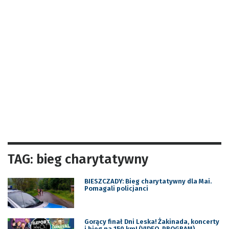
TAG: bieg charytatywny
BIESZCZADY: Bieg charytatywny dla Mai.
Pomagali policjanci
Gorący finał Dni Leska! Żakinada, koncerty
i bieg na 150 km! (VIDEO, PROGRAM)