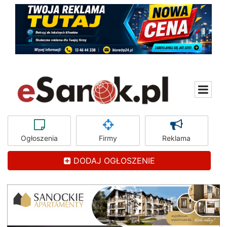
Ogłoszenia
Firmy
Reklama
DODAJ OGŁOSZENIE