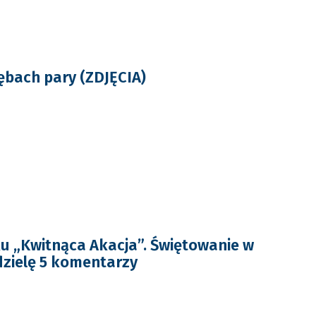
łębach pary (ZDJĘCIA)
ku „Kwitnąca Akacja”. Świętowanie w
edzielę 5 komentarzy