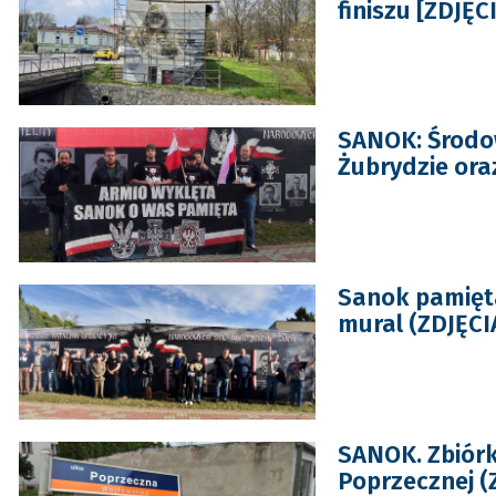
finiszu [ZDJĘC
SANOK: Środow
Żubrydzie oraz
Sanok pamięta
mural (ZDJĘCI
SANOK. Zbiórk
Poprzecznej (