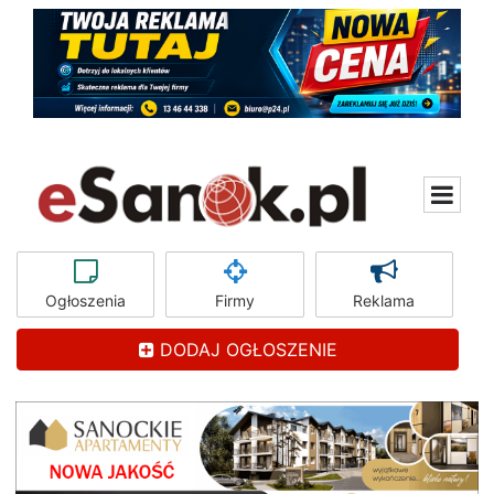
Ogłoszenia
Firmy
Reklama
DODAJ OGŁOSZENIE