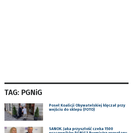
TAG: PGNiG
Poseł Koalicji Obywatelskiej klęczał przy
wejściu do sklepu (FOTO)
SANOK. Jaka przyszłość czeka 1500
pracowników PGNiG? Burmistrz wywołany