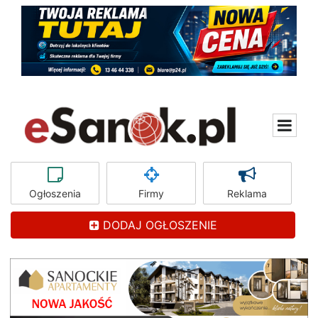
Ogłoszenia
Firmy
Reklama
DODAJ OGŁOSZENIE