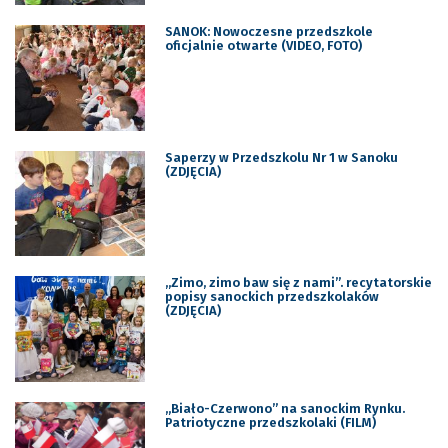
SANOK: Nowoczesne przedszkole
oficjalnie otwarte (VIDEO, FOTO)
Saperzy w Przedszkolu Nr 1 w Sanoku
(ZDJĘCIA)
„Zimo, zimo baw się z nami”. recytatorskie
popisy sanockich przedszkolaków
(ZDJĘCIA)
„Biało-Czerwono” na sanockim Rynku.
Patriotyczne przedszkolaki (FILM)