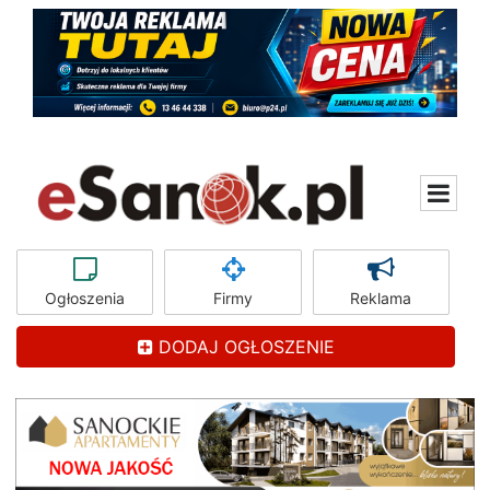
Ogłoszenia
Firmy
Reklama
DODAJ OGŁOSZENIE