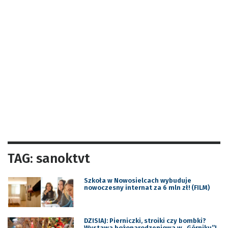
TAG: sanoktvt
Szkoła w Nowosielcach wybuduje
nowoczesny internat za 6 mln zł! (FILM)
DZISIAJ: Pierniczki, stroiki czy bombki?
Wystawa bożonarodzeniowa w „Górniku”!