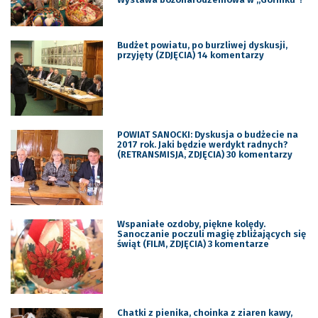
Budżet powiatu, po burzliwej dyskusji,
przyjęty (ZDJĘCIA) 14 komentarzy
POWIAT SANOCKI: Dyskusja o budżecie na
2017 rok. Jaki będzie werdykt radnych?
(RETRANSMISJA, ZDJĘCIA) 30 komentarzy
Wspaniałe ozdoby, piękne kolędy.
Sanoczanie poczuli magię zbliżających się
świąt (FILM, ZDJĘCIA) 3 komentarze
Chatki z pienika, choinka z ziaren kawy,