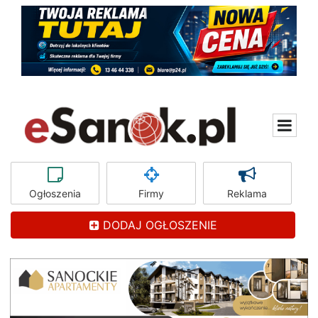
Ogłoszenia
Firmy
Reklama
DODAJ OGŁOSZENIE