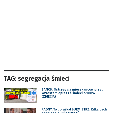
TAG: segregacja śmieci
SANOK. Ostrzegają mieszkańców przed
wzrostem opłat za śmieci o 100%
(ZDJĘCIA)
RADNY: To porażka! BURMISTRZ: Kilka osób
pana podlajkuje (VIDEO)