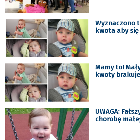
Wyznaczono te
kwota aby się
Mamy to! Mały 
kwoty brakuje 
UWAGA: Fałszy
chorobę małe