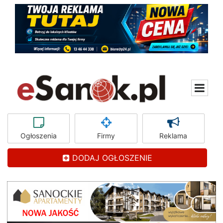
Ogłoszenia
Firmy
Reklama
DODAJ OGŁOSZENIE