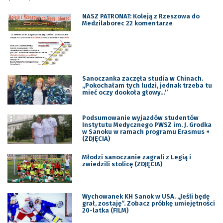
NASZ PATRONAT: Koleją z Rzeszowa do
Medzilaborec 22 komentarze
Sanoczanka zaczęła studia w Chinach.
„Pokochałam tych ludzi, jednak trzeba tu
mieć oczy dookoła głowy…”
Podsumowanie wyjazdów studentów
Instytutu Medycznego PWSZ im. J. Grodka
w Sanoku w ramach programu Erasmus +
(ZDJĘCIA)
Młodzi sanoczanie zagrali z Legią i
zwiedzili stolicę (ZDJĘCIA)
Wychowanek KH Sanok w USA. „Jeśli będę
grał, zostaję”. Zobacz próbkę umiejętności
20-latka (FILM)