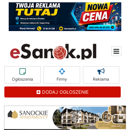
Ogłoszenia
Firmy
Reklama
DODAJ OGŁOSZENIE