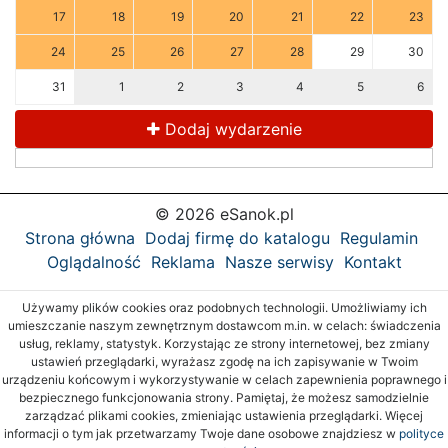
17
18
19
20
21
22
23
24
25
26
27
28
29
30
31
1
2
3
4
5
6
Dodaj wydarzenie
© 2026 eSanok.pl
Strona główna
Dodaj firmę do katalogu
Regulamin
Oglądalność
Reklama
Nasze serwisy
Kontakt
Używamy plików cookies oraz podobnych technologii. Umożliwiamy ich
umieszczanie naszym zewnętrznym dostawcom m.in. w celach: świadczenia
usług, reklamy, statystyk. Korzystając ze strony internetowej, bez zmiany
ustawień przeglądarki, wyrażasz zgodę na ich zapisywanie w Twoim
urządzeniu końcowym i wykorzystywanie w celach zapewnienia poprawnego i
bezpiecznego funkcjonowania strony. Pamiętaj, że możesz samodzielnie
zarządzać plikami cookies, zmieniając ustawienia przeglądarki. Więcej
informacji o tym jak przetwarzamy Twoje dane osobowe znajdziesz w
polityce