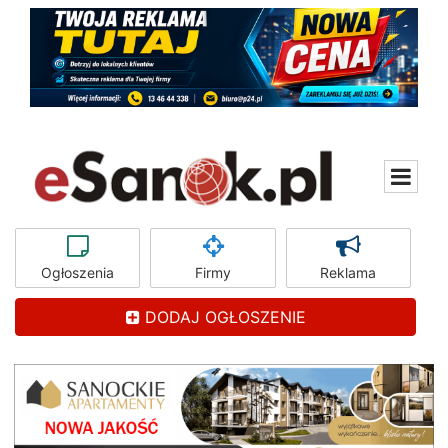
Ogłoszenia
Firmy
Reklama
DODAJ OGŁOSZENIE