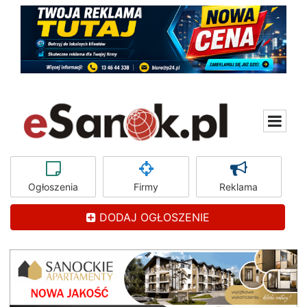
Ogłoszenia
Firmy
Reklama
DODAJ OGŁOSZENIE