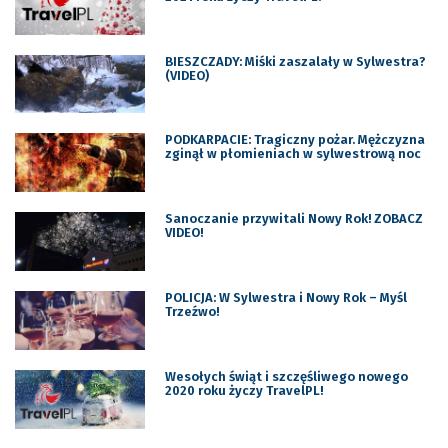
BIESZCZADY: Miśki zaszalały w Sylwestra?
(VIDEO)
PODKARPACIE: Tragiczny pożar. Mężczyzna
zginął w płomieniach w sylwestrową noc
Sanoczanie przywitali Nowy Rok! ZOBACZ
VIDEO!
POLICJA: W Sylwestra i Nowy Rok – Myśl
Trzeźwo!
Wesołych świąt i szczęśliwego nowego
2020 roku życzy TravelPL!